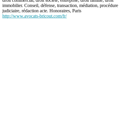
droit commercial, droit societe, entreprise, droit famille, droit
immobilier. Conseil, défense, transaction, médiation, procédure
judiciaire, rédaction acte. Honoraires, Paris
http://www.avocats-bricout.com/fr/