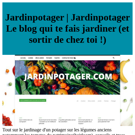
Jar­din­pota­ger | Jar­din­pota­ger
Le blog qui te fais jardiner (et
sortir de chez toi !)
Tout sur le jardinage d'un potager sur les légumes anciens