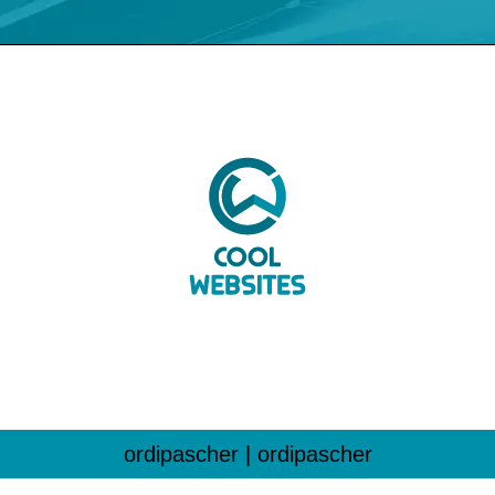
ordipascher | ordipascher